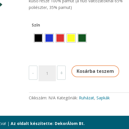
külső része 100% pamut (a fluo változatoknál 65%
poliészter, 35% pamut)
Szín
BASEBALL
Kosárba teszem
-
+
SAPKA
FEJVÉDŐS
mennyiség
Cikkszám:
N/A
Kategóriák:
Ruházat
,
Sapkák
tva! |
Az oldalt készítette: DekorÁlom Bt.