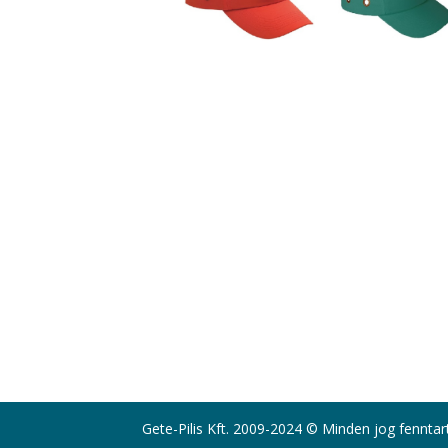
Gete-Pilis Kft. 2009-2024 © Minden jog fenntar