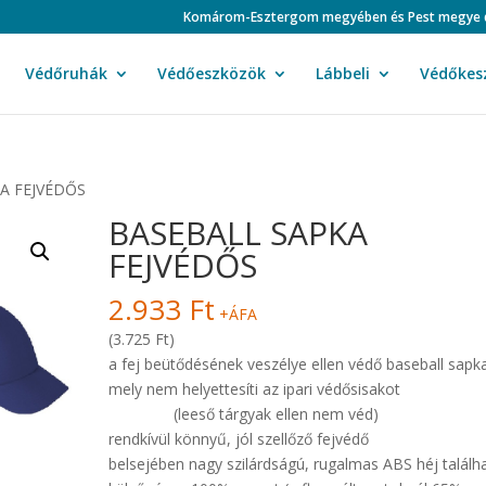
Komárom-Esztergom megyében és Pest megye duná
Védőruhák
Védőeszközök
Lábbeli
Védőkes
A FEJVÉDŐS
BASEBALL SAPKA
FEJVÉDŐS
2.933
Ft
+ÁFA
(3.725 Ft)
a fej beütődésének veszélye ellen védő baseball sapk
mely nem helyettesíti az ipari védősisa
(leeső tárgyak ellen nem véd)
rendkívül könnyű, jól szellőző fejvédő
belsejében nagy szilárdságú, rugalmas ABS héj találh