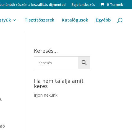
ntúli részén a kiszállítás díjmentes!
Bejelentkezés
0 Termék
ztyűk
Tisztítószerek
Katalógusok
Egyébb
Keresés…
Ha nem találja amit
keres
Írjon nekünk
a,
kot
ató