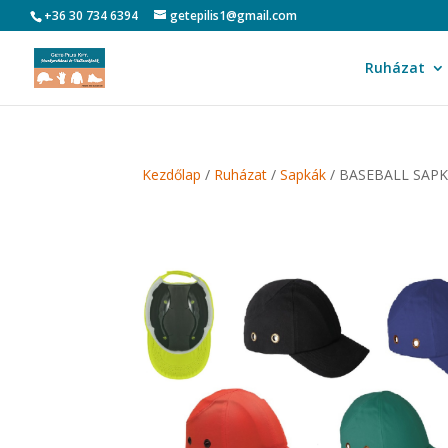
+36 30 734 6394
getepilis1@gmail.com
Ruházat
Kezdőlap
/
Ruházat
/
Sapkák
/ BASEBALL SAPK