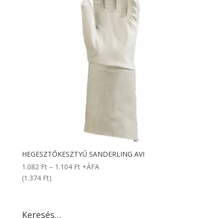
HEGESZTŐKESZTYŰ SANDERLING AVI
Ártartomány:
1.082
Ft
–
1.104
Ft
+ÁFA
1.082 Ft
(1.374 Ft)
-
1.104 Ft
Keresés…