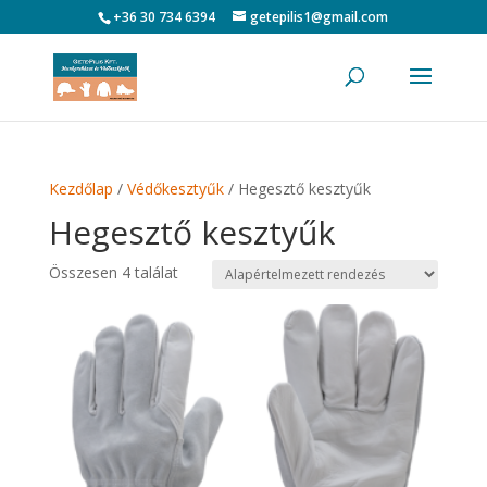
+36 30 734 6394
getepilis1@gmail.com
Kezdőlap
/
Védőkesztyűk
/ Hegesztő kesztyűk
Hegesztő kesztyűk
Összesen 4 találat