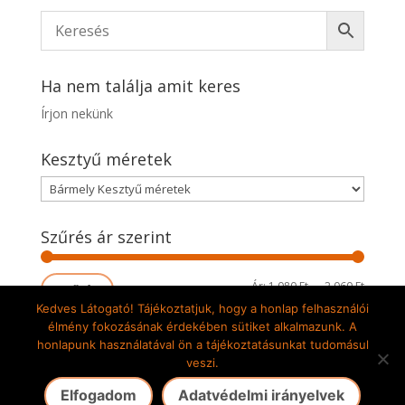
Ha nem találja amit keres
Írjon nekünk
Kesztyű méretek
Szűrés ár szerint
Min
Max
Ár:
1.080 Ft
—
2.060 Ft
Szűrés
Kedves Látogató! Tájékoztatjuk, hogy a honlap felhasználói
ár
ár
élmény fokozásának érdekében sütiket alkalmazunk. A
honlapunk használatával ön a tájékoztatásunkat tudomásul
veszi.
Gete-Pilis Kft. 2009-2024 © Minden jog fenntartva! |
Elfogadom
Adatvédelmi irányelvek