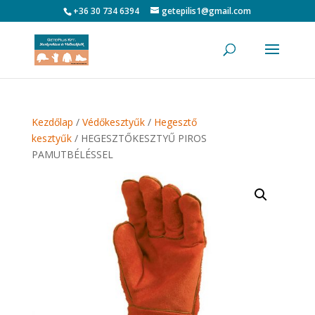
+36 30 734 6394
getepilis1@gmail.com
Kezdőlap
/
Védőkesztyűk
/
Hegesztő
kesztyűk
/ HEGESZTŐKESZTYŰ PIROS
PAMUTBÉLÉSSEL