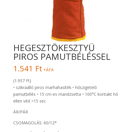
HEGESZTŐKESZTYŰ
PIROS PAMUTBÉLÉSSEL
1.541
Ft
+ÁFA
(1.957 Ft)
• szikraálló piros marhahasíték • hőszigetelő
pamutbélés • 15 cm-es mandzsetta • 100°C kontakt hő
ellen véd >15 sec
ÁR/PÁR
CSOMAGOLÁS: 60/12*