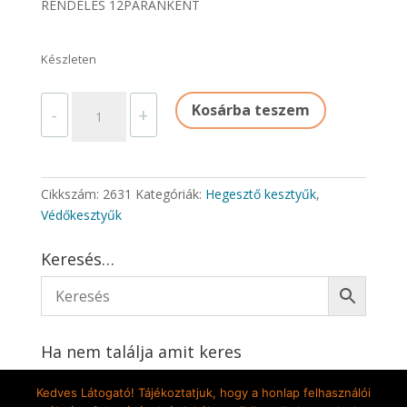
RENDELÉS 12PÁRANKÉNT
Készleten
HEGESZTŐKESZTYŰ
Kosárba teszem
-
+
PIROS
PAMUTBÉLÉSSEL
mennyiség
Cikkszám:
2631
Kategóriák:
Hegesztő kesztyűk
,
Védőkesztyűk
Keresés…
Ha nem találja amit keres
Írjon nekünk
Kedves Látogató! Tájékoztatjuk, hogy a honlap felhasználói