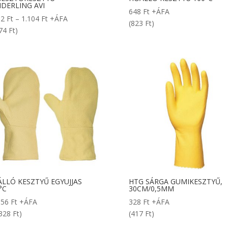
DERLING AVI
648
Ft
+ÁFA
Ártartomány:
82
Ft
–
1.104
Ft
+ÁFA
(823 Ft)
1.082 Ft
74 Ft)
-
1.104 Ft
LLÓ KESZTYŰ EGYUJJAS
HTG SÁRGA GUMIKESZTYŰ,
°C
30CM/0,5MM
156
Ft
+ÁFA
328
Ft
+ÁFA
328 Ft)
(417 Ft)