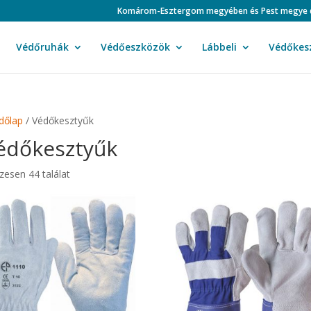
Komárom-Esztergom megyében és Pest megye duná
Védőruhák
Védőeszközök
Lábbeli
Védőkes
dőlap
/ Védőkesztyűk
édőkesztyűk
zesen 44 találat