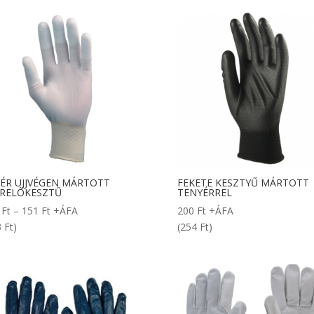
368 Ft
ÉR UJJVÉGEN MÁRTOTT
FEKETE KESZTYŰ MÁRTOTT
RELŐKESZTŰ
TENYÉRREL
Ártartomány:
6
Ft
–
151
Ft
+ÁFA
200
Ft
+ÁFA
136 Ft
 Ft)
(254 Ft)
-
151 Ft