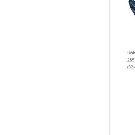
HAR
25
(324