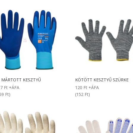
 MÁRTOTT KESZTYŰ
KÖTÖTT KESZTYŰ SZÜRKE
57
Ft
+ÁFA
120
Ft
+ÁFA
69 Ft)
(152 Ft)