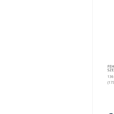
FEH
SZE
13
(173