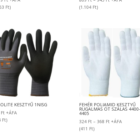
869 Ft
63 Ft)
(1.104 Ft)
-
945 Ft
OLITE KESZTYŰ 1NISG
FEHÉR POLIAMID KESZTYŰ
RUGALMAS ÖT SZÁLAS 4400
7
Ft
+ÁFA
4405
 Ft)
Ártartomány:
324
Ft
–
368
Ft
+ÁFA
324 Ft
(411 Ft)
-