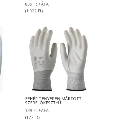
805
Ft
+ÁFA
(1.022 Ft)
FEHÉR TENYÉREN MÁRTOTT
-
SZERELŐKESZTYŰ
139
Ft
+ÁFA
(177 Ft)