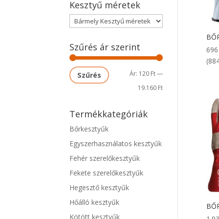
Kesztyű méretek
BŐ
Szűrés ár szerint
69
(884
Min
Max
Ár:
120 Ft
—
Szűrés
ár
ár
19.160 Ft
Termékkategóriák
Bőrkesztyűk
Egyszerhasználatos kesztyűk
Fehér szerelőkesztyűk
Fekete szerelőkesztyűk
Hegesztő kesztyűk
Hőálló kesztyűk
BŐ
Kötött kesztyűk
1.9