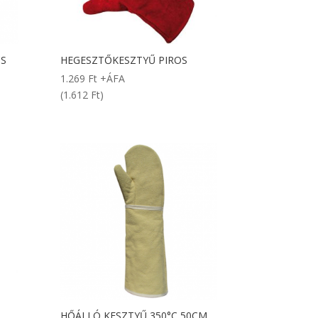
CS
HEGESZTŐKESZTYŰ PIROS
1.269
Ft
+ÁFA
(1.612 Ft)
HŐÁLLÓ KESZTYŰ 350°C 50CM