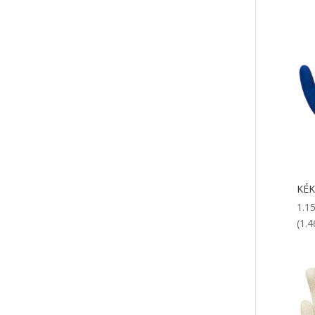
KÉK
1.1
(1.4