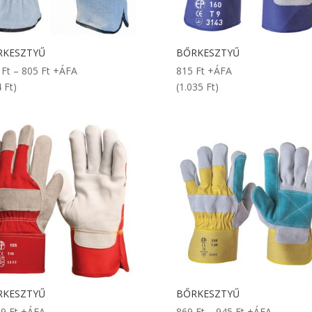
RKESZTYŰ
BŐRKESZTYŰ
Ártartomány:
6
Ft
–
805
Ft
+ÁFA
815
Ft
+ÁFA
696 Ft
 Ft)
(1.035 Ft)
-
805 Ft
RKESZTYŰ
BŐRKESZTYŰ
Ártartomány:
39
Ft
+ÁFA
869
Ft
–
945
Ft
+ÁFA