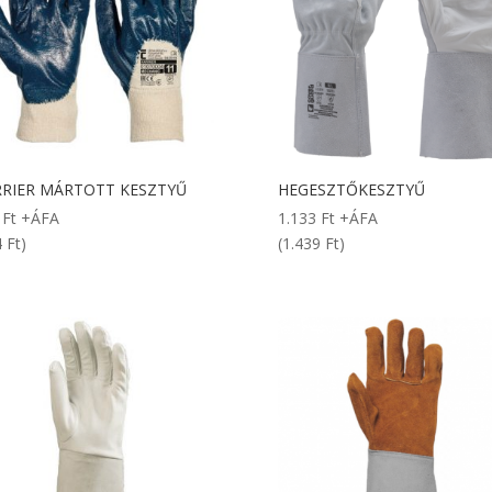
RIER MÁRTOTT KESZTYŰ
HEGESZTŐKESZTYŰ
5
Ft
+ÁFA
1.133
Ft
+ÁFA
 Ft)
(1.439 Ft)