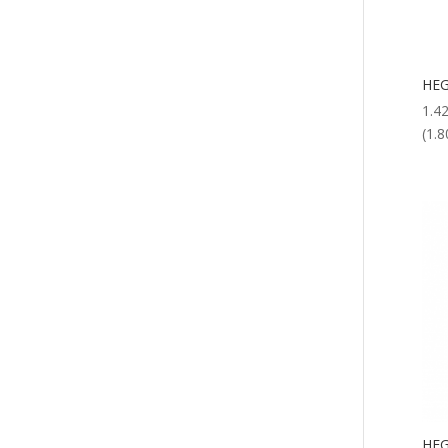
HEG
1.4
(1.8
HE