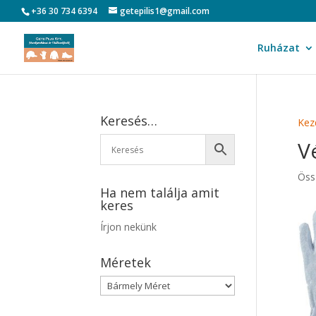
+36 30 734 6394
getepilis1@gmail.com
Ruházat
Keresés…
Kez
V
Öss
Ha nem találja amit
keres
Írjon nekünk
Méretek