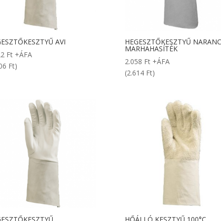
ESZTŐKESZTYŰ AVI
HEGESZTŐKESZTYŰ NARAN
MARHAHASÍTÉK
22
Ft
+ÁFA
2.058
Ft
+ÁFA
06 Ft)
(2.614 Ft)
GESZTŐKESZTYŰ
HŐÁLLÓ KESZTYŰ 100°C