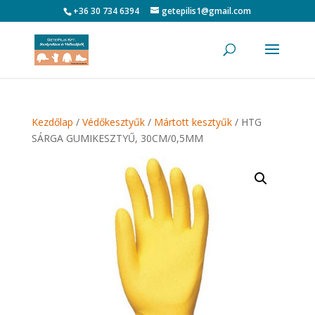
+36 30 734 6394
getepilis1@gmail.com
Kezdőlap
/
Védőkesztyűk
/
Mártott kesztyűk
/ HTG
SÁRGA GUMIKESZTYŰ, 30CM/0,5MM