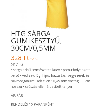
HTG SÁRGA
GUMIKESZTYŰ,
30CM/0,5MM
328
Ft
+ÁFA
(417 Ft)
• sárga színű természetes latex • pamutbolyhozott
belső • véd sav, lúg, hipó, háztartási vegyszerek és
mikroorganizmusok ellen • 0,45 mm vastag, 30 cm
hosszú • csúszás ellen érdesített tenyér
ÁR/PÁR
RENDELÉS 10 PÁRANKÉNT