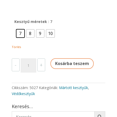
Kesztyű méretek
: 7
7
8
9
10
Törlés
HTG
Kosárba teszem
-
+
SÁRGA
GUMIKESZTYŰ,
30CM/0,5MM
mennyiség
Cikkszám:
5027
Kategóriák:
Mártott kesztyűk
,
Védőkesztyűk
Keresés…