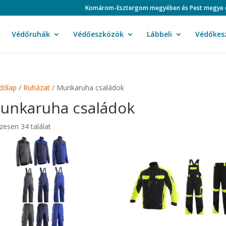
Komárom-Esztergom megyében és Pest megye duná
Védőruhák
Védőeszközök
Lábbeli
Védőkes
dőlap
/
Ruházat
/ Munkaruha családok
unkaruha családok
zesen 34 találat