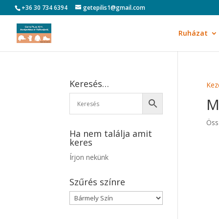
+36 30 734 6394
getepilis1@gmail.com
Ruházat
Keresés…
Kez
M
Öss
Ha nem találja amit
keres
Írjon nekünk
Szűrés színre