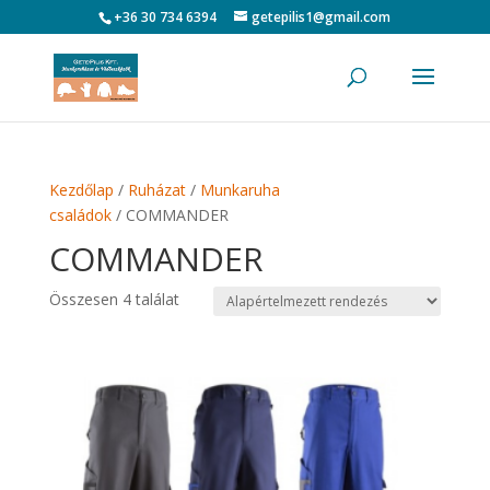
+36 30 734 6394
getepilis1@gmail.com
Kezdőlap
/
Ruházat
/
Munkaruha
családok
/ COMMANDER
COMMANDER
Összesen 4 találat