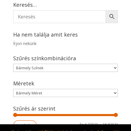
Keresés…
Ha nem találja amit keres
Írjon nekünk
Szűrés színkombinációra
Méretek
Szűrés ár szerint
Min
Max
Ár:
6.770 Ft
—
15.820 Ft
Szűrés