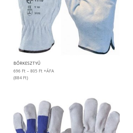
BŐRKESZTYŰ
Ártartomány:
696
Ft
–
805
Ft
+ÁFA
696 Ft
(884 Ft)
-
805 Ft