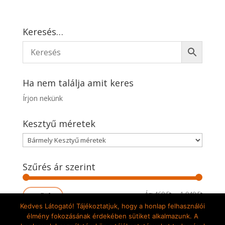
Keresés…
Ha nem találja amit keres
Írjon nekünk
Kesztyű méretek
Szűrés ár szerint
Min
Max
Ár:
460 Ft
—
1.940 Ft
Szűrés
Kedves Látogató! Tájékoztatjuk, hogy a honlap felhasználói
ár
ár
élmény fokozásának érdekében sütiket alkalmazunk. A