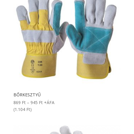
BŐRKESZTYŰ
Ártartomány:
869
Ft
–
945
Ft
+ÁFA
869 Ft
(1.104 Ft)
-
945 Ft