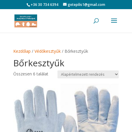
+36 30 734 6394
getepilis1@gmail.com
Kezdőlap
/
Védőkesztyűk
/ Bőrkesztyűk
Bőrkesztyűk
Összesen 6 találat