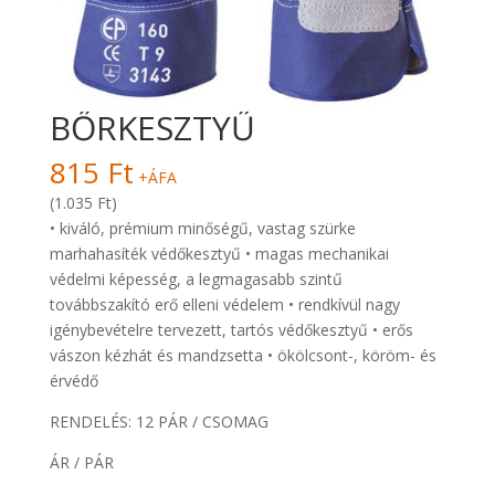
BŐRKESZTYŰ
815
Ft
+ÁFA
(1.035 Ft)
• kiváló, prémium minőségű, vastag szürke
marhahasíték védőkesztyű • magas mechanikai
védelmi képesség, a legmagasabb szintű
továbbszakító erő elleni védelem • rendkívül nagy
igénybevételre tervezett, tartós védőkesztyű • erős
vászon kézhát és mandzsetta • ökölcsont-, köröm- és
érvédő
RENDELÉS: 12 PÁR / CSOMAG
ÁR / PÁR