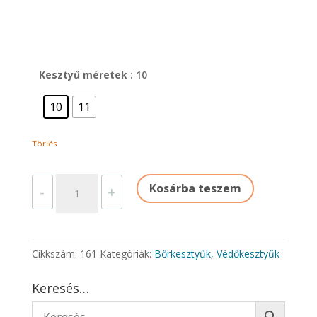
Kesztyű méretek
: 10
10
11
Törlés
BŐRKESZTYŰ
Kosárba teszem
-
+
mennyiség
Cikkszám:
161
Kategóriák:
Bőrkesztyűk
,
Védőkesztyűk
Keresés…