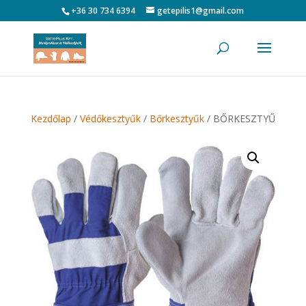
+36 30 734 6394
getepilis1@gmail.com
Kezdőlap
/
Védőkesztyűk
/
Bőrkesztyűk
/ BŐRKESZTYŰ