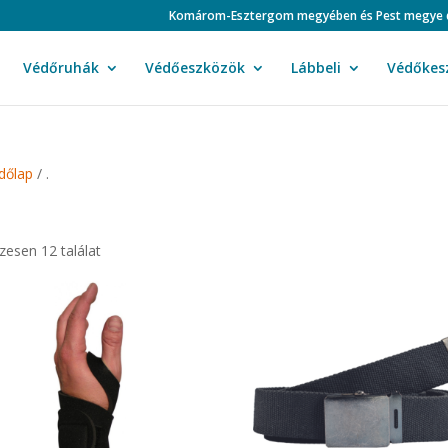
Komárom-Esztergom megyében és Pest megye duná
Védőruhák
Védőeszközök
Lábbeli
Védőkes
dőlap
/ .
zesen 12 találat