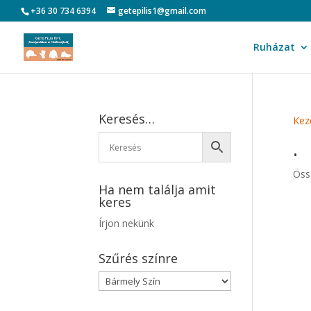
+36 30 734 6394
getepilis1@gmail.com
Ruházat
Keresés…
Kez
.
Öss
Ha nem találja amit
keres
Írjon nekünk
Szűrés színre