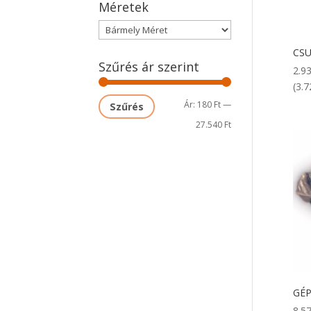
Méretek
CS
Szűrés ár szerint
2.9
(3.7
Min
Max
Ár:
180 Ft
—
Szűrés
ár
ár
27.540 Ft
GÉP
8.5