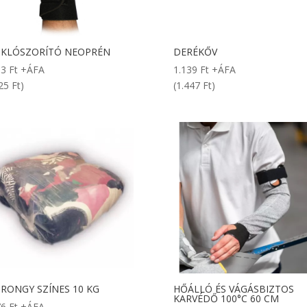
UKLÓSZORÍTÓ NEOPRÉN
DERÉKŐV
33
Ft
+ÁFA
1.139
Ft
+ÁFA
25 Ft)
(1.447 Ft)
RONGY SZÍNES 10 KG
HŐÁLLÓ ÉS VÁGÁSBIZTOS
KARVÉDŐ 100°C 60 CM
76
Ft
+ÁFA