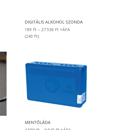
DIGITÁLIS ALKOHOL SZONDA
Ártartomány:
189
Ft
–
27.536
Ft
+ÁFA
189 Ft
(240 Ft)
-
27.536 Ft
MENTŐLÁDA
Ártartomány:
4.999
Ft
–
9.940
Ft
+ÁFA