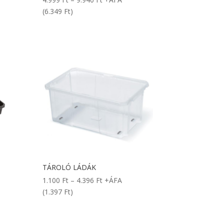
4.999 Ft
(6.349 Ft)
-
9.940 Ft
TÁROLÓ LÁDÁK
y:
Ártartomány:
1.100
Ft
–
4.396
Ft
+ÁFA
1.100 Ft
(1.397 Ft)
-
4.396 Ft