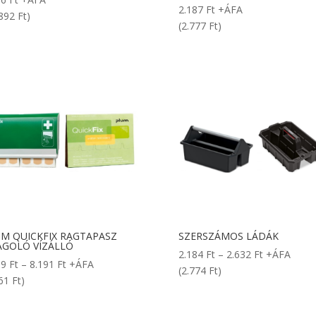
2.187
Ft
+ÁFA
892 Ft)
(2.777 Ft)
M QUICKFIX RAGTAPASZ
SZERSZÁMOS LÁDÁK
GOLÓ VÍZÁLLÓ
Ártartomán
2.184
Ft
–
2.632
Ft
+ÁFA
Ártartomány:
59
Ft
–
8.191
Ft
+ÁFA
2.184 Ft
(2.774 Ft)
1.859 Ft
61 Ft)
-
-
2.632 Ft
8.191 Ft