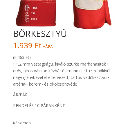
BŐRKESZTYŰ
1.939
Ft
+ÁFA
(2.463 Ft)
• 1,2 mm vastagságú, kiváló szürke marhahasíték •
erős, piros vászon kézhát és mandzsetta • rendkívül
nagy igénybevételre tervezett, tartós védőkesztyű •
artéria-, köröm- és ökölcsontvédő
ÁR/PÁR
RENDELÉS 10 PÁRANKÉNT
Készleten