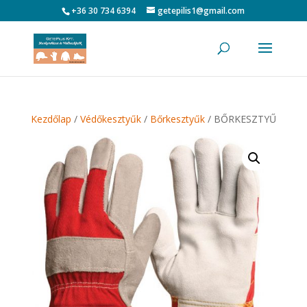
+36 30 734 6394
getepilis1@gmail.com
Kezdőlap
/
Védőkesztyűk
/
Bőrkesztyűk
/ BŐRKESZTYŰ