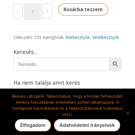
BŐRKESZTYŰ
Kosárba teszem
-
+
mennyiség
Cikkszám:
155
Kategóriák:
Bőrkesztyűk
,
Védőkesztyűk
Keresés…
Ha nem találja amit keres
Írjon nekünk
Kedves Látogató! Tájékoztatjuk, hogy a honlap felhasználói
élmény fokozásának érdekében sütiket alkalmazunk. A
honlapunk használatával ön a tájékoztatásunkat tudomásul
veszi.
Gete-Pilis Kft. 2009-2024 © Minden jog fenntartva! |
Elfogadom
Adatvédelmi irányelvek
Az oldalt készítette: DekorÁlom Bt.