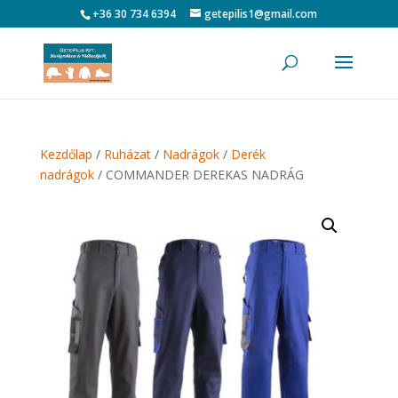
+36 30 734 6394
getepilis1@gmail.com
Kezdőlap
/
Ruházat
/
Nadrágok
/
Derék
nadrágok
/ COMMANDER DEREKAS NADRÁG