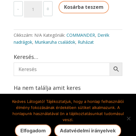
COMMANDER
Kosárba teszem
-
+
DEREKAS
NADRÁG
mennyiség
Cikkszám:
N/A
Kategóriák:
COMMANDER
,
Derék
nadrágok
,
Munkaruha családok
,
Ruházat
Keresés…
Ha nem találja amit keres
Írjon nekünk
Kedves Látogató! Tájékoztatjuk, hogy a honlap felhasználói
élmény fokozásának érdekében sütiket alkalmazunk. A
honlapunk használatával ön a tájékoztatásunkat tudomásul
veszi.
Gete-Pilis Kft. 2009-2024 © Minden jog fenntartva! |
Elfogadom
Adatvédelmi irányelvek
Az oldalt készítette: DekorÁlom Bt.