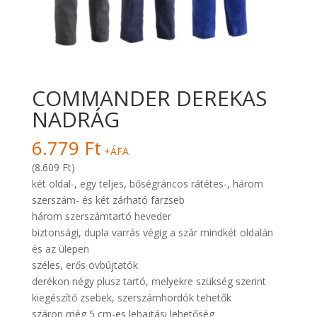
COMMANDER DEREKAS
NADRÁG
6.779
Ft
+ÁFA
(8.609 Ft)
két oldal-, egy teljes, bőségráncos rátétes-, három
szerszám- és két zárható farzseb
három szerszámtartó heveder
biztonsági, dupla varrás végig a szár mindkét oldalán
és az ülepen
széles, erős övbújtatók
derékon négy plusz tartó, melyekre szükség szerint
kiegészítő zsebek, szerszámhordók tehetők
száron még 5 cm-es lehajtási lehetőség