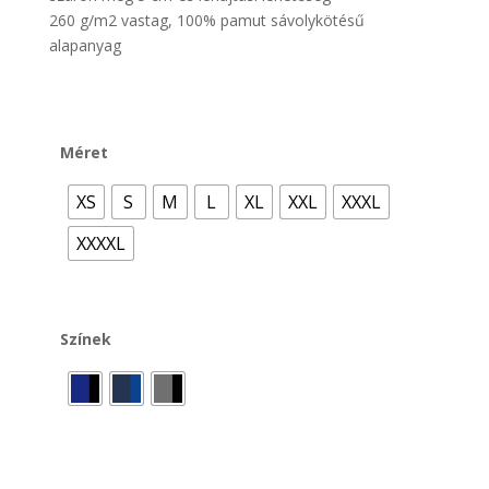
260 g/m2 vastag, 100% pamut sávolykötésű
alapanyag
Méret
XS
S
M
L
XL
XXL
XXXL
XXXXL
Színek