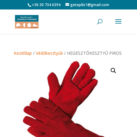
+36 30 734 6394
getepilis1@gmail.com
Kezdőlap
/
Védőkesztyűk
/ HEGESZTŐKESZTYŰ PIROS