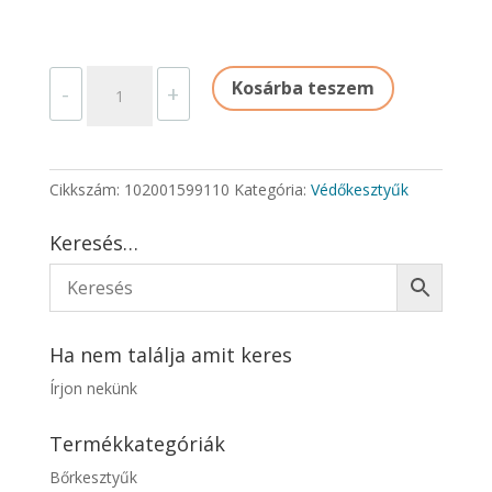
HEGESZTŐKESZTYŰ
Kosárba teszem
-
+
PIROS
mennyiség
Cikkszám:
102001599110
Kategória:
Védőkesztyűk
Keresés…
Ha nem találja amit keres
Írjon nekünk
Termékkategóriák
Bőrkesztyűk