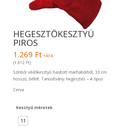
HEGESZTŐKESZTYŰ
PIROS
1.269
Ft
+ÁFA
(1.612 Ft)
Színbőr védőkesztyű hasított marhabőrből, 33 cm
hosszú, bélelt. Tanúsítvány: hegesztés – A típus
Cerva
Kesztyű méretek
11