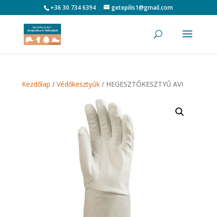
+36 30 734 6394
getepilis1@gmail.com
Kezdőlap
/
Védőkesztyűk
/ HEGESZTŐKESZTYŰ AVI