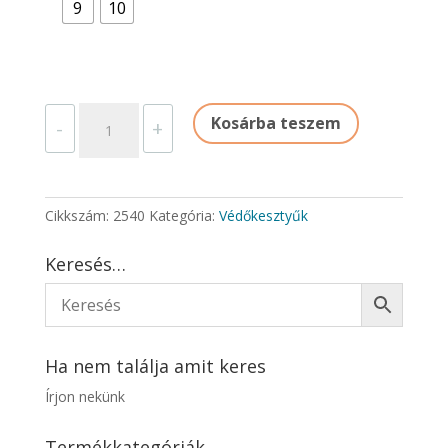
9
10
HEGESZTŐKESZTYŰ
Kosárba teszem
-
+
AVI
mennyiség
Cikkszám:
2540
Kategória:
Védőkesztyűk
Keresés…
Ha nem találja amit keres
Írjon nekünk
Termékkategóriák