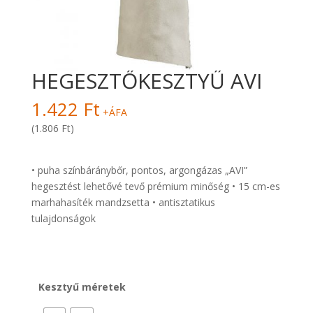
HEGESZTŐKESZTYŰ AVI
1.422
Ft
+ÁFA
(1.806 Ft)
• puha színbáránybőr, pontos, argongázas „AVI”
hegesztést lehetővé tevő prémium minőség • 15 cm-es
marhahasíték mandzsetta • antisztatikus
tulajdonságok
Kesztyű méretek