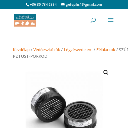
+36 30 734 6394
getepilis1@gmail.com
Kezdőlap
/
Védőeszközök
/
Légzésvédelem
/
Félálarcok
/ SZŰ
P2 FÜST-PORKÖD