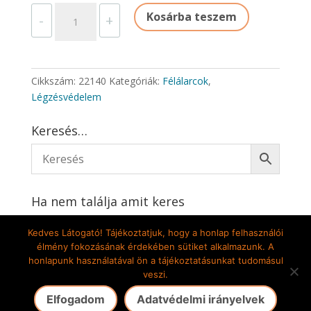
SZŰRŐBETÉT
Kosárba teszem
-
+
P2
FÜST-
PORKÖD
mennyiség
Cikkszám:
22140
Kategóriák:
Félálarcok
,
Légzésvédelem
Keresés…
Ha nem találja amit keres
Írjon nekünk
Kedves Látogató! Tájékoztatjuk, hogy a honlap felhasználói
élmény fokozásának érdekében sütiket alkalmazunk. A
honlapunk használatával ön a tájékoztatásunkat tudomásul
veszi.
Gete-Pilis Kft. 2009-2024 © Minden jog fenntartva! |
Elfogadom
Adatvédelmi irányelvek
Az oldalt készítette: DekorÁlom Bt.