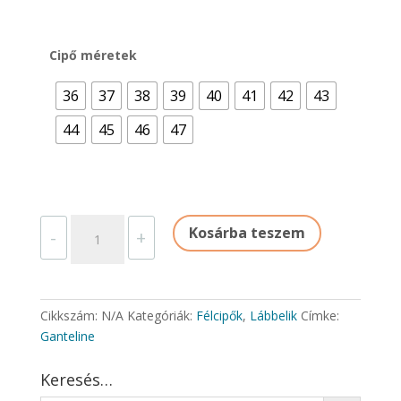
Cipő méretek
36
37
38
39
40
41
42
43
44
45
46
47
GALENA
Kosárba teszem
-
+
FÉLCIPŐ
S1P
SRC
mennyiség
Cikkszám:
N/A
Kategóriák:
Félcipők
,
Lábbelik
Címke:
Ganteline
Keresés…