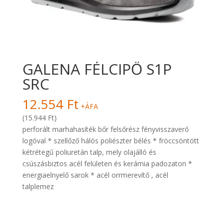
GALENA FÉLCIPŐ S1P
SRC
12.554
Ft
+ÁFA
(15.944 Ft)
perforált marhahasíték bőr felsőrész fényvisszaverő
logóval * szellőző hálós poliészter bélés * fröccsöntött
kétrétegű poliuretán talp, mely olajálló és
csúszásbiztos acél felületen és kerámia padozaton *
energiaelnyelő sarok * acél orrmerevítő , acél
talplemez