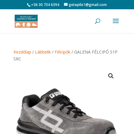
+36 30 734 6394
getepilis1@gmail.com
Kezdőlap
/
Lábbelik
/
Félcipők
/ GALENA FÉLCIPŐ S1P
SRC