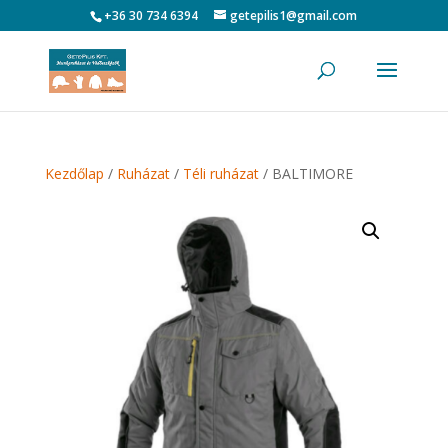
+36 30 734 6394
getepilis1@gmail.com
Kezdőlap
/
Ruházat
/
Téli ruházat
/ BALTIMORE