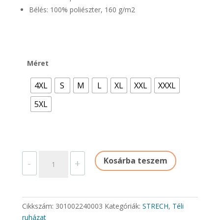
Bélés: 100% poliészter, 160 g/m2
Méret
4XL
S
M
L
XL
XXL
XXXL
5XL
BALTIMORE
Kosárba teszem
-
+
mennyiség
Cikkszám:
301002240003
Kategóriák:
STRECH
,
Téli
ruházat