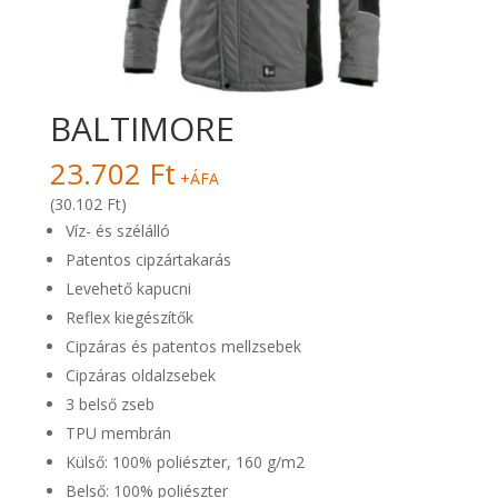
BALTIMORE
23.702
Ft
+ÁFA
(30.102 Ft)
Víz- és szélálló
Patentos cipzártakarás
Levehető kapucni
Reflex kiegészítők
Cipzáras és patentos mellzsebek
Cipzáras oldalzsebek
3 belső zseb
TPU membrán
Külső: 100% poliészter, 160 g/m2
Belső: 100% poliészter