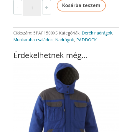
PADDOCK
Kosárba teszem
-
+
DERÉKNADRÁG
mennyiség
Cikkszám:
5PAP1500XS
Kategóriák:
Derék nadrágok
,
Munkaruha családok
,
Nadrágok
,
PADDOCK
Érdekelhetnek még…