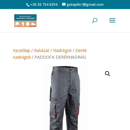
+36 30 734 6394
getepilis1@gmail.com
Kezdőlap
/
Ruházat
/
Nadrágok
/
Derék
nadrágok
/ PADDOCK DERÉKNADRÁG