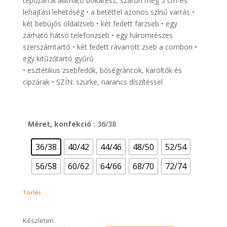
tépőzárral állítható bokarész, száron még 5 cm-es
lehajtási lehetőség • a betéttel azonos színű varrás •
két bebújós oldalzseb • két fedett farzseb • egy
zárható hátsó telefonzseb • egy háromrészes
szerszámtartó • két fedett rávarrott zseb a combon •
egy kitűzőtartó gyűrű
• esztétikus zsebfedők, bőségráncok, karöltők és
cipzárak • SZÍN: szürke, narancs díszítéssel
Méret, konfekció
: 36/38
36/38
40/42
44/46
48/50
52/54
56/58
60/62
64/66
68/70
72/74
Törlés
Készleten