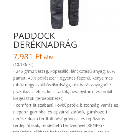
PADDOCK
DERÉKNADRÁG
7.981
Ft
+ÁFA
(10.136 Ft)
• 245 g/m2 vastag, kopásálló, lánckötésű anyag, 60%
pamut, 40% poliészter • egyenes fazonú, kényelmes
ruhák nagy szakítószilárdságú, testbarát anyagból •
praktikus zsebek, kulcstartók, névjegytartó és mobil
kiegészítők (térdeplőbetét)
• comfort fit szabású • övbújtatók, biztonsági varrás az
ülepen • gombbal és cipzárral záródó, gumírozott
derék • dupla térdfolt bőségránccal és tépőzáras
térdeplőtasak, rendelhető térdvédővel (8KNEE) •