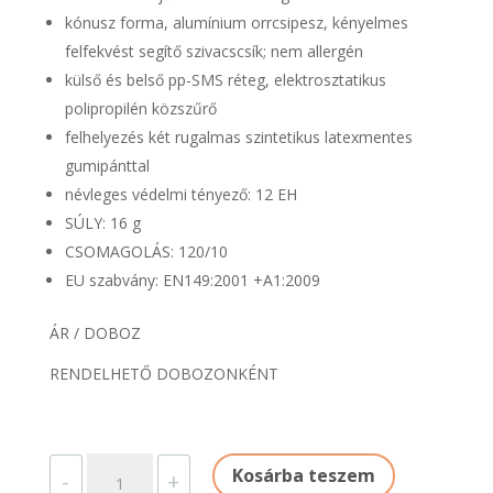
kónusz forma, alumínium orrcsipesz, kényelmes
felfekvést segítő szivacscsík; nem allergén
külső és belső pp-SMS réteg, elektrosztatikus
polipropilén közszűrő
felhelyezés két rugalmas szintetikus latexmentes
gumipánttal
névleges védelmi tényező: 12 EH
SÚLY: 16 g
CSOMAGOLÁS: 120/10
EU szabvány: EN149:2001 +A1:2009
ÁR / DOBOZ
RENDELHETŐ DOBOZONKÉNT
PORMASZK
Kosárba teszem
-
+
FFP2