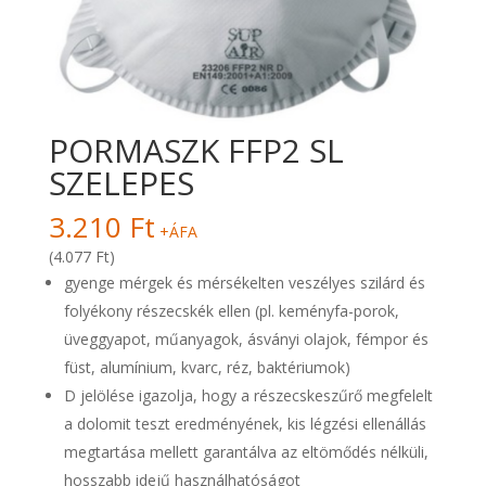
PORMASZK FFP2 SL
SZELEPES
3.210
Ft
+ÁFA
(4.077 Ft)
gyenge mérgek és mérsékelten veszélyes szilárd és
folyékony részecskék ellen (pl. keményfa-porok,
üveggyapot, műanyagok, ásványi olajok, fémpor és
füst, alumínium, kvarc, réz, baktériumok)
D jelölése igazolja, hogy a részecskeszűrő megfelelt
a dolomit teszt eredményének, kis légzési ellenállás
megtartása mellett garantálva az eltömődés nélküli,
hosszabb idejű használhatóságot