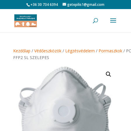
+36 30 734 6394
getepilis1@gmail.com
Kezdőlap
/
Védőeszközök
/
Légzésvédelem
/
Pormaszkok
/ P
FFP2 SL SZELEPES