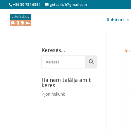
+36 30 734 6394
getepilis1@gmail.com
Ruházat
Keresés…
Kez
Ha nem találja amit
keres
Írjon nekünk