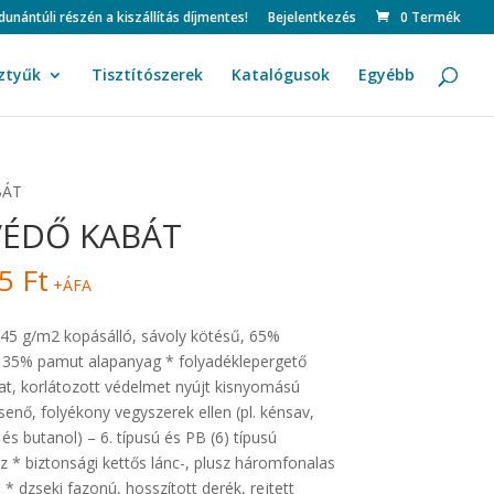
ntúli részén a kiszállítás díjmentes!
Bejelentkezés
0 Termék
ztyűk
Tisztítószerek
Katalógusok
Egyébb
BÁT
VÉDŐ KABÁT
95
Ft
+ÁFA
)
245 g/m2 kopásálló, sávoly kötésű, 65%
, 35% pamut alapanyag * folyadéklepergető
t, korlátozott védelmet nyújt kisnyomású
senő, folyékony vegyszerek ellen (pl. kénsav,
l és butanol) – 6. típusú és PB (6) típusú
 * biztonsági kettős lánc-, plusz háromfonalas
 * dzseki fazonú, hosszított derék, rejtett