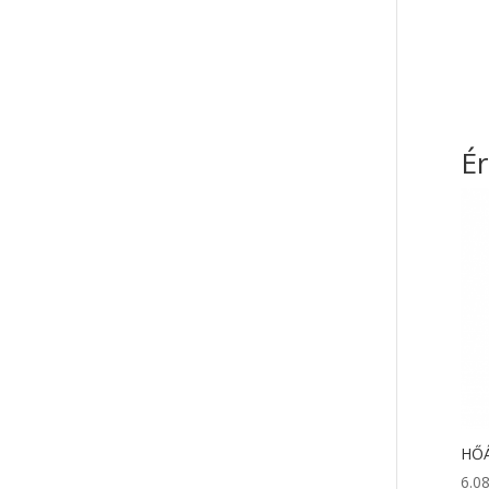
É
HŐÁ
6.0