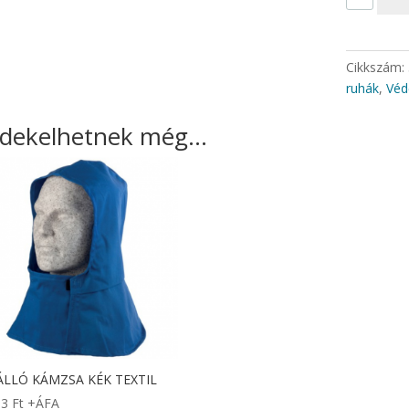
menn
Cikkszám:
ruhák
,
Véd
rdekelhetnek még…
LLÓ KÁMZSA KÉK TEXTIL
83
Ft
+ÁFA