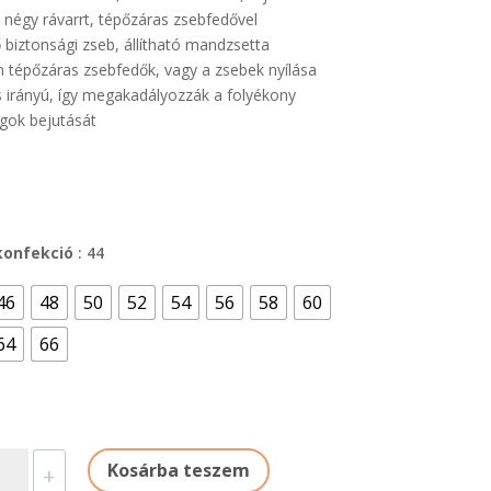
négy rávarrt, tépőzáras zsebfedővel
 biztonsági zseb, állítható mandzsetta
 tépőzáras zsebfedők, vagy a zsebek nyílása
 irányú, így megakadályozzák a folyékony
gok bejutását
konfekció
: 44
46
48
50
52
54
56
58
60
64
66
VÉDŐ
Kosárba teszem
+
ÁT