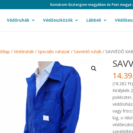
Komárom-Esztergom megyében és Pest megye duná
Védőruhák
Védőeszközök
Lábbeli
Védőkes
dőlap
/
Védőruhák
/
Speciális ruházat
/
Savvédő ruhák
/ SAVVÉDŐ KA
SAV
14.3
(18.282 Ft
Királykék 
poliészter
védőruháza
vagy fröcc
lúg, o-Xilo
védőeszköz
szegőöltés