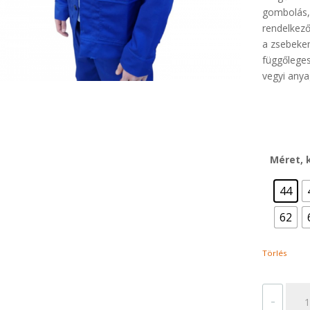
gombolás, 
rendelkező
a zsebeken
függőleges
vegyi anya
Méret, 
44
62
Törlés
SAV
-
KAB