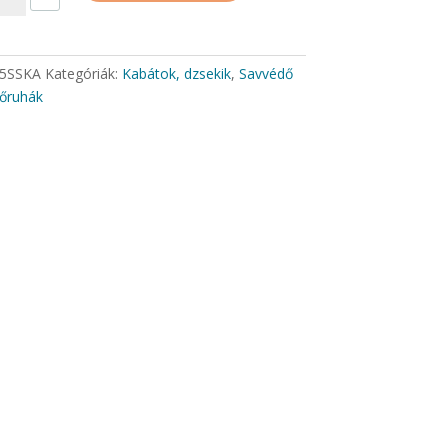
yiség
5SSKA
Kategóriák:
Kabátok, dzsekik
,
Savvédő
őruhák