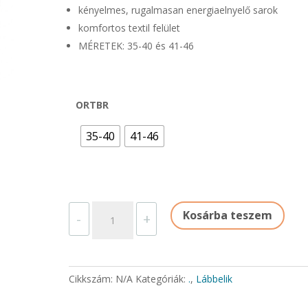
kényelmes, rugalmasan energiaelnyelő sarok
komfortos textil felület
MÉRETEK: 35-40 és 41-46
ORTBR
35-40
41-46
TALPBETÉT
Kosárba teszem
-
+
ORTHOCLASE
mennyiség
Cikkszám:
N/A
Kategóriák:
.
,
Lábbelik