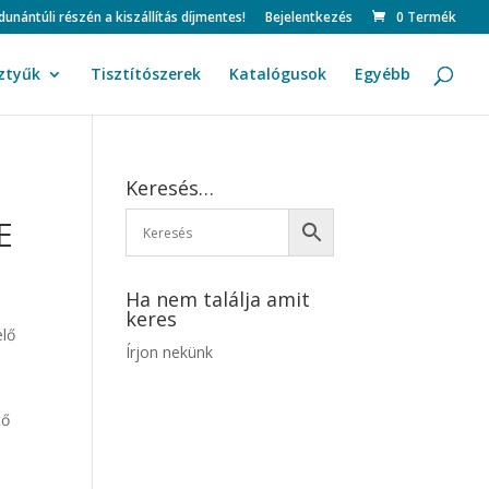
ntúli részén a kiszállítás díjmentes!
Bejelentkezés
0 Termék
ztyűk
Tisztítószerek
Katalógusok
Egyébb
Keresés…
E
Ha nem találja amit
keres
elő
Írjon nekünk
tő