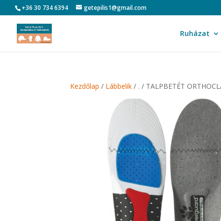
+36 30 734 6394
getepilis1@gmail.com
Ruházat
Kezdőlap
/
Lábbelik
/
.
/ TALPBETÉT ORTHOCL