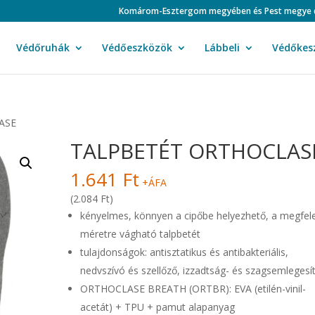
Komárom-Esztergom megyében és Pest megye duná
Védőruhák
Védőeszközök
Lábbeli
Védőkes
ASE
TALPBETÉT ORTHOCLAS
1.641
Ft
+ÁFA
(2.084 Ft)
kényelmes, könnyen a cipőbe helyezhető, a megfel
méretre vágható talpbetét
tulajdonságok: antisztatikus és antibakteriális,
nedvszívó és szellőző, izzadtság- és szagsemlegesí
ORTHOCLASE BREATH (ORTBR): EVA (etilén-vinil-
acetát) + TPU + pamut alapanyag