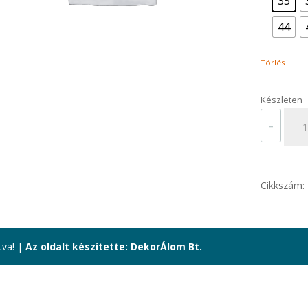
35
44
Törlés
Készleten
TAR
-
KLU
OB
menn
Cikkszám:
tva! |
Az oldalt készítette: DekorÁlom Bt.