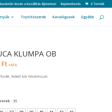
ntúli részén a kiszállítás díjmentes!
Bejelentkezés
0 Termék
ztyűk
Tisztítószerek
Katalógusok
Egyébb
UCA KLUMPA OB
4
Ft
+ÁFA
orált, fedett bőr felsőrésszel.
retek
: 35