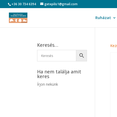
+36 30 734 6394
getepilis1@gmail.com
Ruházat
Keresés…
Kez
Ha nem találja amit
keres
Írjon nekünk