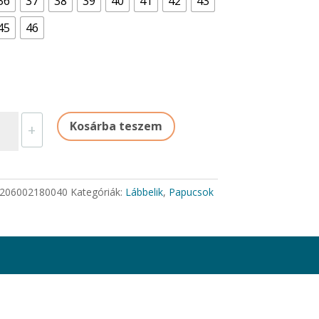
36
37
38
39
40
41
42
43
45
46
UCA
Kosárba teszem
+
MPA
yiség
206002180040
Kategóriák:
Lábbelik
,
Papucsok