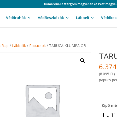
Komárom-Esztergom megyében és Pest megye duná
Védőruhák
Védőeszközök
Lábbeli
Védőkes
dőlap
/
Lábbelik
/
Papucsok
/ TARUCA KLUMPA OB
TAR
6.37
(8.095 Ft)
papucs perf
Cipő mé