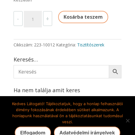
Készleten
TREND
Kosárba teszem
-
+
MOSOGATÓSZER
5
LITER
mennyiség
Cikkszám:
223-10012
Kategória:
Tisztítószerek
Keresés…
Ha nem találja amit keres
Írjon nekünk
Kedves Látogató! Tájékoztatjuk, hogy a honlap felhasználói
élmény fokozásának érdekében sütiket alkalmazunk. A
honlapunk használatával ön a tájékoztatásunkat tudomásul
veszi.
Gete-Pilis Kft. 2009-2024 © Minden jog fenntartva! |
Elfogadom
Adatvédelmi irányelvek