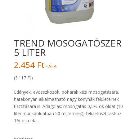
TREND MOSOGATÓSZER
5 LITER
2.454
Ft
+ÁFA
(3.117 Ft)
Edények, evőeszközök, poharak kézi mosogatására,
hatékonyan alkalmazható nagy konyhák felületeinek
tisztítására is. Adagolás: mosogatás 0,5%-os oldat (10
liter munkaoldatban 50 ml termék), felülettisztításhoz
1%-os oldat.