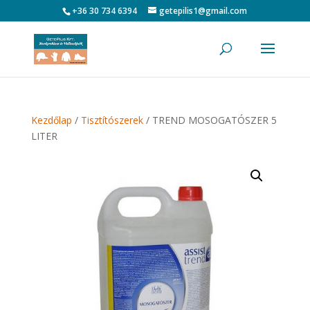
+36 30 734 6394
getepilis1@gmail.com
Kezdőlap
/
Tisztítószerek
/ TREND MOSOGATÓSZER 5
LITER