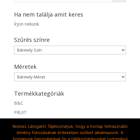
Ha nem találja amit keres
Írjon nekünk
Szűrés színre
Méretek
Termékkategóriák
B&C
FRUIT
GILDAN
Kedves Látogató! Tájékoztatjuk, hogy a honlap felhasználói
élmény fokozásának érdekében sütiket alkalmazunk. A
honlapunk használatával ön a tájékoztatásunkat tudomásul