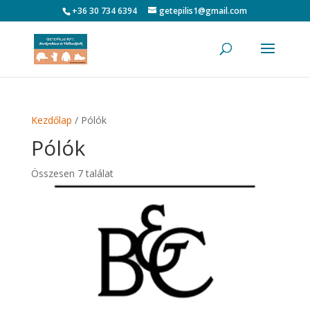
+36 30 734 6394
getepilis1@gmail.com
Kezdőlap
/ Pólók
Pólók
Összesen 7 találat