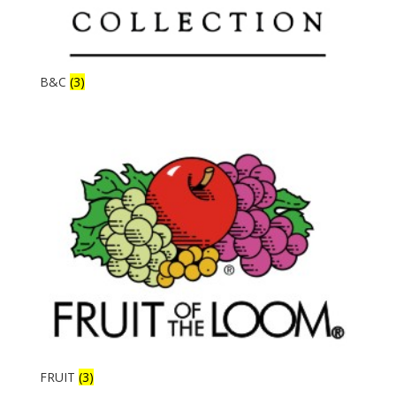
B&C
(3)
FRUIT
(3)