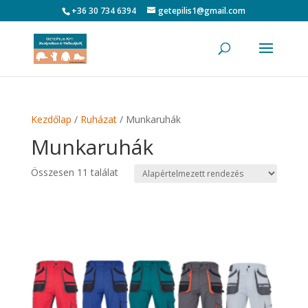
+36 30 734 6394
getepilis1@gmail.com
Kezdőlap
/
Ruházat
/ Munkaruhák
Munkaruhák
Összesen 11 találat