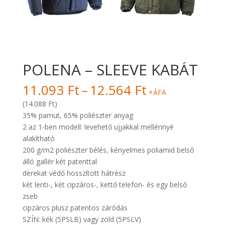
POLENA – SLEEVE KABÁT
Ártartomány
11.093
Ft
–
12.564
Ft
+ÁFA
11.093 Ft
(14.088 Ft)
-
35% pamut, 65% poliészter anyag
12.564 Ft
2 az 1-ben modell: levehető ujjakkal mellénnyé
alakítható
200 g/m2 poliészter bélés, kényelmes poliamid belső
álló gallér két patenttal
derekat védő hosszított hátrész
két lenti-, két cipzáros-, kettő telefon- és egy belső
zseb
cipzáros plusz patentos záródás
SZÍN: kék (5PSLB) vagy zöld (5PSLV)