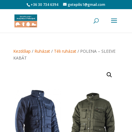
+36 30 734 6394
getepilis1@gmail.com
Kezdőlap
/
Ruházat
/
Téli ruházat
/ POLENA – SLEEVE
KABÁT