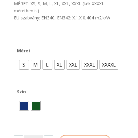
MÉRET: XS, S, M, L, XL, XXL, XXXL (kék XXXXL
méretben is)
EU szabvány: EN340, EN342: X.1.X 0,404 m2.k/W
Méret
S
M
L
XL
XXL
XXXL
XXXXL
Szín