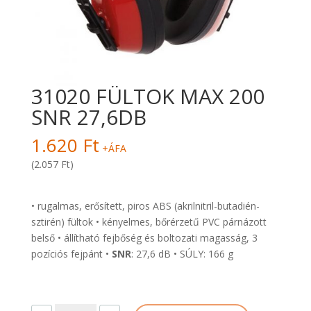
31020 FÜLTOK MAX 200
SNR 27,6DB
1.620
Ft
+ÁFA
(2.057 Ft)
• rugalmas, erősített, piros ABS (akrilnitril-butadién-
sztirén) fültok • kényelmes, bőrérzetű PVC párnázott
belső • állítható fejbőség és boltozati magasság, 3
pozíciós fejpánt •
SNR
: 27,6 dB • SÚLY: 166 g