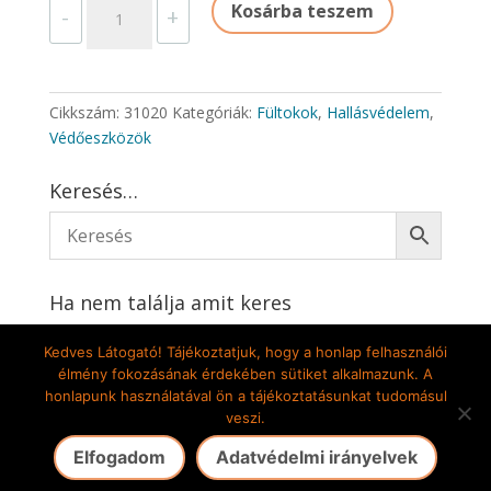
31020
Kosárba teszem
-
+
FÜLTOK
MAX
200
SNR
Cikkszám:
31020
Kategóriák:
Fültokok
,
Hallásvédelem
,
27,6DB
Védőeszközök
mennyiség
Keresés…
Ha nem találja amit keres
Írjon nekünk
Kedves Látogató! Tájékoztatjuk, hogy a honlap felhasználói
élmény fokozásának érdekében sütiket alkalmazunk. A
honlapunk használatával ön a tájékoztatásunkat tudomásul
veszi.
Gete-Pilis Kft. 2009-2024 © Minden jog fenntartva! |
Elfogadom
Adatvédelmi irányelvek
Az oldalt készítette: DekorÁlom Bt.