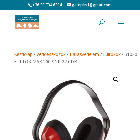
+36 30 734 6394
getepilis1@gmail.com
Kezdőlap
/
Védőeszközök
/
Hallásvédelem
/
Fültokok
/ 31020
FÜLTOK MAX 200 SNR 27,6DB