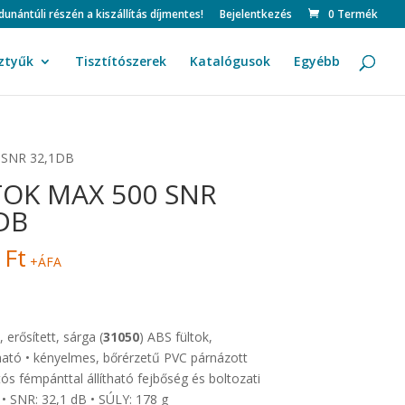
ntúli részén a kiszállítás díjmentes!
Bejelentkezés
0 Termék
ztyűk
Tisztítószerek
Katalógusok
Egyébb
 SNR 32,1DB
TOK MAX 500 SNR
DB
6
Ft
+ÁFA
 erősített, sárga (
31050
) ABS fültok,
ható • kényelmes, bőrérzetű PVC párnázott
rtós fémpánttal állítható fejbőség és boltozati
• SNR: 32,1 dB • SÚLY: 178 g