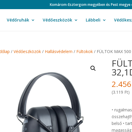
Komárom-Esztergom megyében és Pest megye duná
Védőruhák
Védőeszközök
Lábbeli
Védőkes
dőlap
/
Védőeszközök
/
Hallásvédelem
/
Fültokok
/ FÜLTOK MAX 500
FÜL
32,1
2.45
(3.119 Ft)
• rugalmas,
összehajt
belső • ta
magasság 