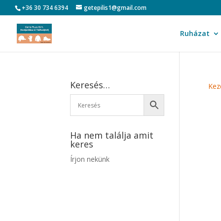
+36 30 734 6394
getepilis1@gmail.com
Ruházat
Keresés…
Kez
Ha nem találja amit
keres
Írjon nekünk