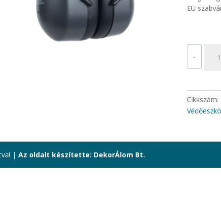
EU szabvá
FÜL
-
MAX
500
SNR
32,1
Cikkszám:
menn
Védőeszk
tva! |
Az oldalt készítette: DekorÁlom Bt.