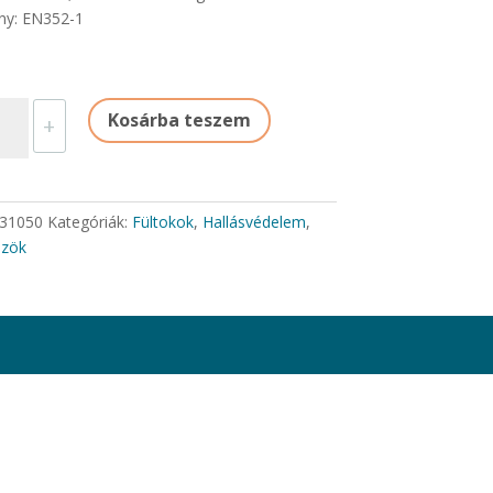
ny: EN352-1
TOK
Kosárba teszem
+
DB
31050
Kategóriák:
Fültokok
,
Hallásvédelem
,
yiség
özök