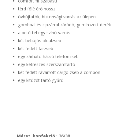
comfort fit szabású
térd fölé érő hossz
övbújtatók, biztonsági varrás az ülepen
gombbal és cipzárral záródó, gumírozott derék
a betéttel egy színű varrás
két bebújós oldalzseb
két fedett farzseb
egy zárható hátsó telefonzseb
egy kétrészes szerszámtartó
két fedett rávarrott cargo zseb a combon
egy kitűzőt tartó gyűrű
Méret, konfekció
: 36/38