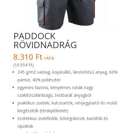
PADDOCK
RÖVIDNADRÁG
8.310
Ft
+ÁFA
(10.554 Ft)
245 g/m2 vastag, kopásálló, lánckötésű anyag, 60%
pamut, 40% poliészter
egyenes fazonú, kényelmes ruhák nagy
szakítószilárdságú, testbarát anyagból
praktikus zsebek, kulcstartók, névjegytartó és mobil
kiegészítők (térdeplőbetét)
esztétikus zsebfedők, bőségráncok, karöltők és
cipzárak