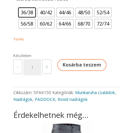
36/38
40/42
44/46
48/50
52/54
56/58
60/62
64/66
68/70
72/74
Törlés
Készleten
PADDOCK
Kosárba teszem
-
+
RÖVIDNADRÁG
mennyiség
Cikkszám:
5PAK150
Kategóriák:
Munkaruha családok
,
Nadrágok
,
PADDOCK
,
Rövid nadrágok
Érdekelhetnek még…