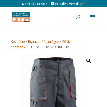
+36 30 734 6394
getepilis1@gmail.com
Kezdőlap
/
Ruházat
/
Nadrágok
/
Rövid
nadrágok
/ PADDOCK RÖVIDNADRÁG